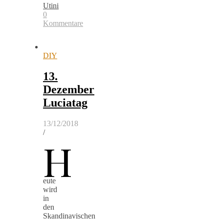
Utini
0
Kommentare
DIY
13.
Dezember
Luciatag
13/12/2018
/
H
eute
wird
in
den
Skandinavischen