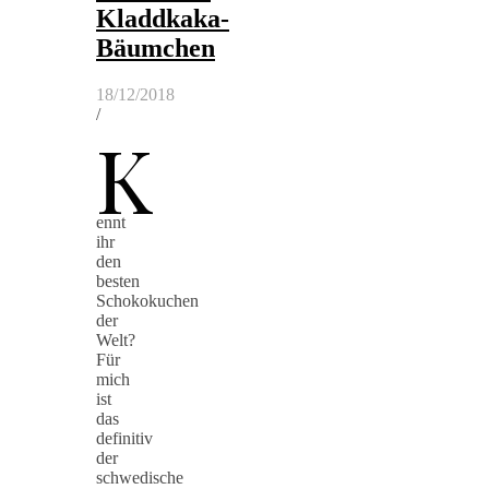
Kladdkaka-
Bäumchen
18/12/2018
/
K
ennt
ihr
den
besten
Schokokuchen
der
Welt?
Für
mich
ist
das
definitiv
der
schwedische