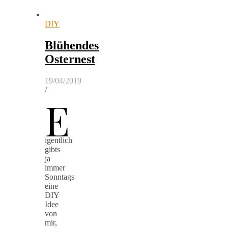
DIY
Blühendes
Osternest
19/04/2019
/
E
igentlich
gibts
ja
immer
Sonntags
eine
DIY
Idee
von
mir,