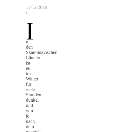
12/12/2018
/
I
n
den
Skandinavischen
Ländern
ist
es
im
Winter
für
viele
Stunden
dunkel
und
wird,
je
nach
dem
generell