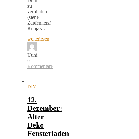
Draht
zu
verbinden
(siehe
Zapfenherz).
Bringe…
weiterlesen
Utini
0
Kommentare
DIY
12.
Dezember:
Alter
Deko
Fensterladen