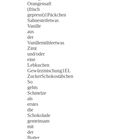
Orangensaft
(frisch
gepresst)1Päckchen
Sahnesteifetwas
Vanille
aus
der
Vanillemühleetwas
Zimt
und/oder
eine
Lebkuchen
Gewürzmischung1EL
ZuckerSchokostäbchen
So
gehts
Schmelze
als
erstes
die
Schokolade
gemeinsam
mit
der
Butter