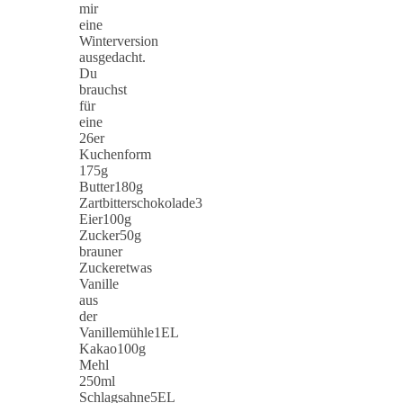
mir
eine
Winterversion
ausgedacht.
Du
brauchst
für
eine
26er
Kuchenform
175g
Butter180g
Zartbitterschokolade3
Eier100g
Zucker50g
brauner
Zuckeretwas
Vanille
aus
der
Vanillemühle1EL
Kakao100g
Mehl
250ml
Schlagsahne5EL