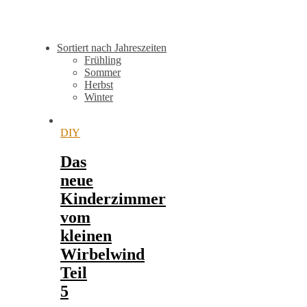
Sortiert nach Jahreszeiten
Frühling
Sommer
Herbst
Winter
DIY
Das
neue
Kinderzimmer
vom
kleinen
Wirbelwind
Teil
5