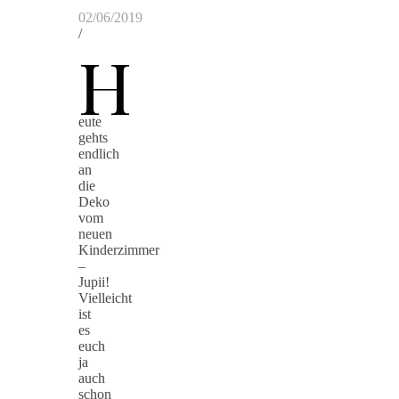
02/06/2019
/
H
eute
gehts
endlich
an
die
Deko
vom
neuen
Kinderzimmer
–
Jupii!
Vielleicht
ist
es
euch
ja
auch
schon