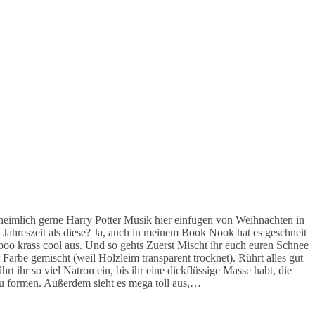
heimlich gerne Harry Potter Musik hier einfügen von Weihnachten in
ahreszeit als diese? Ja, auch in meinem Book Nook hat es geschneit
oooo krass cool aus. Und so gehts Zuerst Mischt ihr euch euren Schnee
rbe gemischt (weil Holzleim transparent trocknet). Rührt alles gut
t ihr so viel Natron ein, bis ihr eine dickflüssige Masse habt, die
u formen. Außerdem sieht es mega toll aus,…