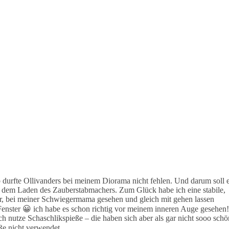
alb durfte Ollivanders bei meinem Diorama nicht fehlen. Und darum soll 
 dem Laden des Zauberstabmachers. Zum Glück habe ich eine stabile,
war, bei meiner Schwiegermama gesehen und gleich mit gehen lassen
Fenster 😀 ich habe es schon richtig vor meinem inneren Auge gesehen!
ch nutze Schaschlikspieße – die haben sich aber als gar nicht sooo schö
eße nicht verwendet…