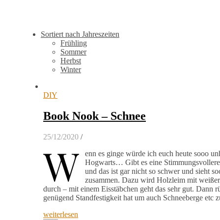
Sortiert nach Jahreszeiten
Frühling
Sommer
Herbst
Winter
DIY
Book Nook – Schnee
25/12/2020
/
W
enn es ginge würde ich euch heute sooo un
Hogwarts… Gibt es eine Stimmungsvollere J
und das ist gar nicht so schwer und sieht s
zusammen. Dazu wird Holzleim mit weißer Fa
durch – mit einem Eisstäbchen geht das sehr gut. Dann rühr
genügend Standfestigkeit hat um auch Schneeberge etc z
weiterlesen