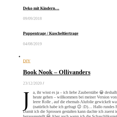
Deko mit Kindern…
09/09/2018
Puppentrage / Kuscheltiertrage
04/08/2019
DIY
Book Nook – Ollivanders
23/12/2020
/
J
a, ihr wisst es ja – ich liebe Zauberstäbe 😀 desh
heute gehen – willkommen bei meiner Version von
leere Rolle , auf die ehemals Alufolie gewickelt 
(natürlich habe ich gefragt 😉 :D)… Hallo rundes 
Damit ich die Sprossen gestalten kann dachte ich zuerst i
herausgestellt 😀 Aber auch wenn ich die Schaschlikspi