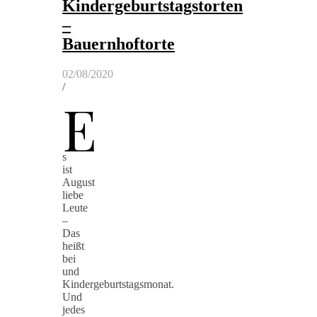
Kindergeburtstagstorten
–
Bauernhoftorte
02/08/2020
/
E
s
ist
August
liebe
Leute
–
Das
heißt
bei
und
Kindergeburtstagsmonat.
Und
jedes