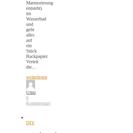
Marmorierung
entsteht)
im
Wasserbad
und
gebt
alles
auf
ein
Stück
Backpapier.
Verteit
die…
weiterlesen
Utini
0
Kommentare
DIY