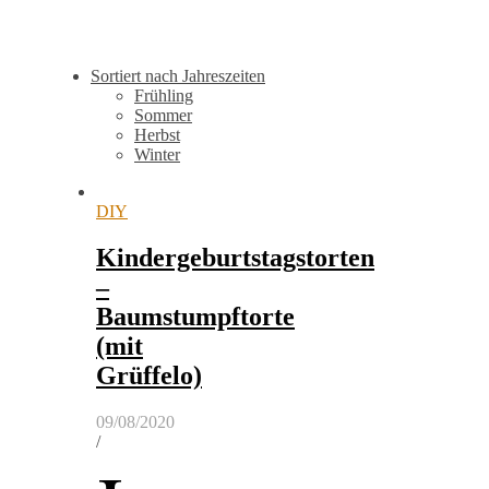
Sortiert nach Jahreszeiten
Frühling
Sommer
Herbst
Winter
DIY
Kindergeburtstagstorten
–
Baumstumpftorte
(mit
Grüffelo)
09/08/2020
/