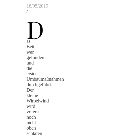
18/05/2019
/
D
as
Bett
war
gefunden
und
die
ersten
Umbaumaßnahmen
durchgeführt.
Der
kleine
Wirbelwind
wird
vorerst
noch
nicht
oben
schlafen