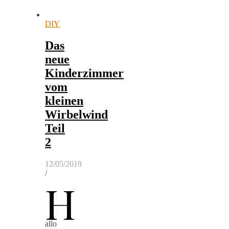
DIY
Das
neue
Kinderzimmer
vom
kleinen
Wirbelwind
Teil
2
12/05/2019
/
H
allo