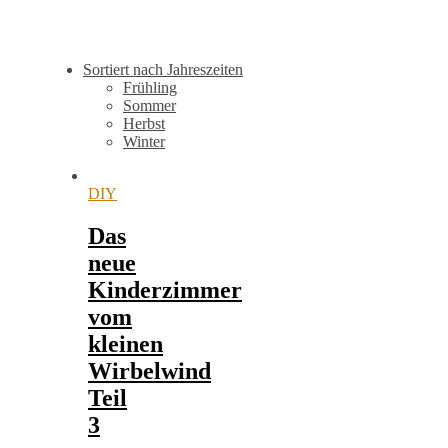
Sortiert nach Jahreszeiten
Frühling
Sommer
Herbst
Winter
DIY
Das
neue
Kinderzimmer
vom
kleinen
Wirbelwind
Teil
3