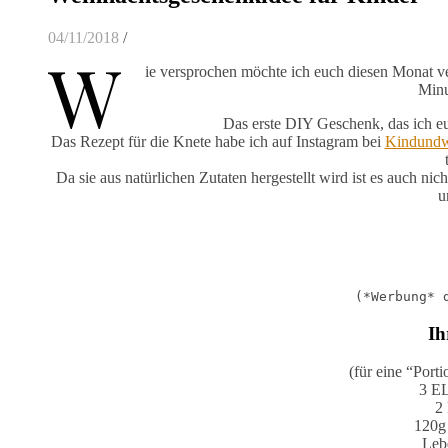
04/11/2018
/
W
ie versprochen möchte ich euch diesen Monat ver
Minu
Das erste DIY Geschenk, das ich eu
Das Rezept für die Knete habe ich auf Instagram bei
Kindundw
Da sie aus natürlichen Zutaten hergestellt wird ist es auch n
u
(*Werbung* 
Ih
(für eine “Porti
3 E
2
120g 
Leb