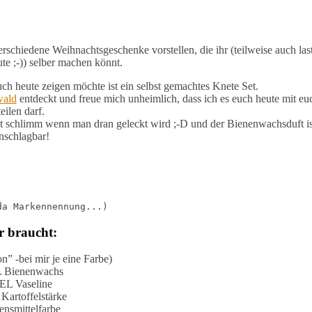
schiedene Weihnachtsgeschenke vorstellen, die ihr (teilweise auch las
te ;-)) selber machen könnt.
ch heute zeigen möchte ist ein selbst gemachtes Knete Set.
ald
entdeckt und freue mich unheimlich, dass ich es euch heute mit eu
teilen darf.
icht schlimm wenn man dran geleckt wird ;-D und der Bienenwachsduft is
nschlagbar!
da Markennennung...)
r braucht:
on” -bei mir je eine Farbe)
L Bienenwachs
 EL Vaseline
Kartoffelstärke
ensmittelfarbe