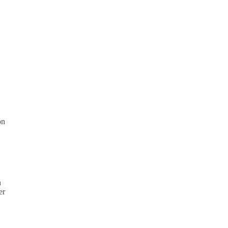
on
n
er