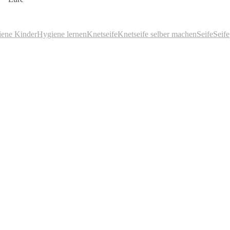
ene Kinder
Hygiene lernen
Knetseife
Knetseife selber machen
Seife
Seife