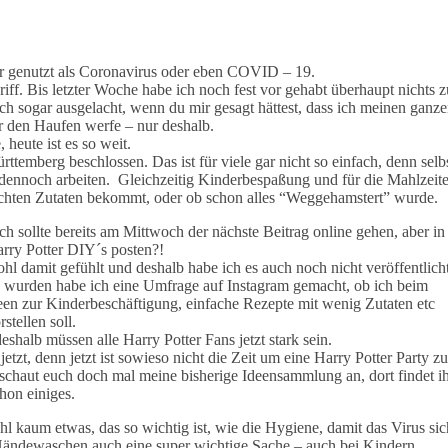
 genutzt als Coronavirus oder eben COVID – 19.
iff. Bis letzter Woche habe ich noch fest vor gehabt überhaupt nichts z
ch sogar ausgelacht, wenn du mir gesagt hättest, dass ich meinen ganz
 den Haufen werfe – nur deshalb.
 heute ist es so weit.
emberg beschlossen. Das ist für viele gar nicht so einfach, denn selb
dennoch arbeiten. Gleichzeitig Kinderbespaßung und für die Mahlzeit
nschten Zutaten bekommt, oder ob schon alles “Weggehamstert” wurde.
ich sollte bereits am Mittwoch der nächste Beitrag online gehen, aber in
arry Potter DIY´s posten?!
l damit gefühlt und deshalb habe ich es auch noch nicht veröffentlicht
 wurden habe ich eine Umfrage auf Instagram gemacht, ob ich beim
deen zur Kinderbeschäftigung, einfache Rezepte mit wenig Zutaten etc
rstellen soll.
halb müssen alle Harry Potter Fans jetzt stark sein.
zt, denn jetzt ist sowieso nicht die Zeit um eine Harry Potter Party zu
n schaut euch doch mal meine bisherige Ideensammlung an, dort findet i
hon einiges.
 kaum etwas, das so wichtig ist, wie die Hygiene, damit das Virus sic
 Händewaschen auch eine super wichtige Sache – auch bei Kindern.