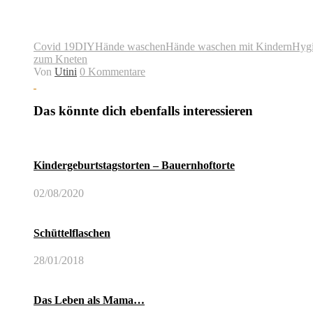
Covid 19
DIY
Hände waschen
Hände waschen mit Kindern
Hygi
zum Kneten
Von
Utini
0 Kommentare
Das könnte dich ebenfalls interessieren
Kindergeburtstagstorten – Bauernhoftorte
02/08/2020
Schüttelflaschen
28/01/2018
Das Leben als Mama…