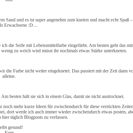
chem Sand und es ist super angenehm zum kneten und macht echt Spaß –
als Erwachsene :D…
 ich die Seife mit Lebensmittelfarbe eingefärbt. Am besten geht das mit
n wenig zu weich wird müsst ihr nochmals etwas Stärke unterkneten.
r die Farbe nicht weiter eingeknetet. Das passiert mit der Zeit dann v
alleine.
 Am besten hält sie sich in einem Glas, damit sie nicht austrocknet.
 noch mehr kurze Ideen für zwischendurch für diese verrückten Zeite
bei, dort werde ich auch immer wieder zwischendurch etwas posten, ab
 hier täglich Blogposts zu verfassen.
eibt gesund!
Eure