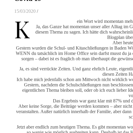
15/03/2020
/
K
ein Wort wird momentan mehr
Ja, das Ganze hat momentan unser aller Alltag im Gr
diesem Thema zu sagen. Ich hätte dich wahrscheinli
Blogplan über
Aber heute,
Gestern wurden die Schul- und Kitaschließungen in Baden Württ
WENN du tatsächlich im Home Office sein darfst musst du ja 
sorgen – dabei ist es fraglich ob man überhaupt die gewü
Ja, es sind verrückte Zeiten. Und ganz ehrlich Leute, eigentl
diesen Zeiten H
Ich habe mich jedenfalls schon am Mittwoch nicht wirklich woh
Gestern, nachdem die Schulschließungen nun beschlossen
eigentlichen Thema bleiben soll, oder ob ich euch lieber I
vo
Das Ergebnis war ganz klar mit 87% und des
Aber keine Sorge, die Beiträge werden kommen – aber nicht jet
veranstalten. Außer natürlich innerhalb der Familie, aber dan
sc
Jetzt aber endlich zum heutigen Thema. Es gibt momentan wohl
so wenig wie möglich ausbreiten kann. Deshalb ist das