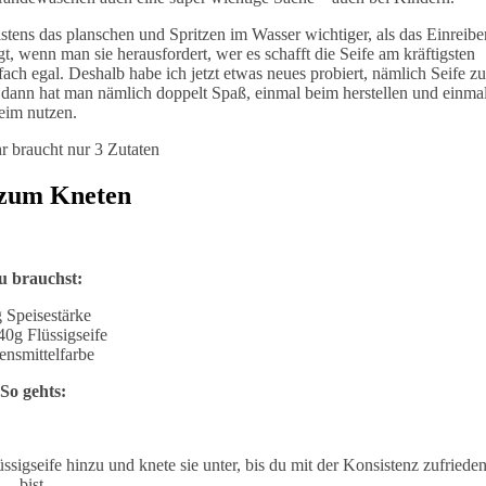
meistens das planschen und Spritzen im Wasser wichtiger, als das Einreibe
 wenn man sie herausfordert, wer es schafft die Seife am kräftigsten
ch egal. Deshalb habe ich jetzt etwas neues probiert, nämlich Seife z
ann hat man nämlich doppelt Spaß, einmal beim herstellen und einma
eim nutzen.
r braucht nur 3 Zutaten
 zum Kneten
u brauchst:
 Speisestärke
40g Flüssigseife
ensmittelfarbe
So gehts:
sigseife hinzu und knete sie unter, bis du mit der Konsistenz zufriede
bist.