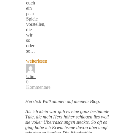
euch
ein
paar
Spiele
vorstellen,
die
wir
so
oder
so…
weiterlesen
Utini
0
Kommentare
Herzlich Willkommen auf meinem Blog.
Als ich klein war gab es eine ganz bestimmte
Tüte, die mein Herz höher schlagen lies weil
sie voller Überraschungen steckte. So oft es
ging habe ich Erwachsene davon überzeugt
mir eine zu kaufen: Die Wundertüte.