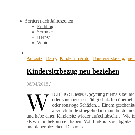
Sortiert nach Jahreszeiten
Frühling
Sommer
Herbst
Winter
Autositz
,
Baby
,
Kinder im Auto
,
Kindersitzbezug
,
neu
Kindersitzbezug neu beziehen
08/04/2018
/
W
ICHTIG: Dieses Upcycling niemals bei nich
oder sonstoges eschädigt sind- Ich überne
oder sonstoge Schäden… Einem geschenkten
aber ich finde striegeln darf man ihn dennoc
und habe einen Kindersitz wieder aufgehübscht… Wie ich
als wir ihn bekommen haben. Voll funktionstüchtig abe
und daher abziehen. Das muss…