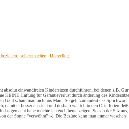
 beziehen
,
selber machen
,
Upcycling
t absolut einwandfreien Kindersitzen durchführen, bei denen z.B. Gur
hme KEINE Haftung für Garantieverlust durch änderung des Kindersitz
 Gaul schaut man nicht ins Maul. So geht zumindest das Sprichwort 
h, damit er besser aussieht und deshalb war ich in den Osterferien fleiß
 das gemacht habe möchte ich euch heute zeigen. So sah der Sitz aus,
r von der Sonne “verwöhnt” ;-). Die Bezüge kann man immer waschen